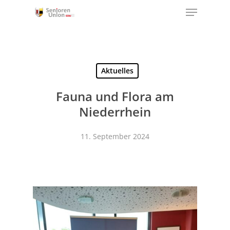
Menu
Skip
to
Close
main
Menu
content
Aktuelles
Fauna und Flora am
Niederrhein
11. September 2024